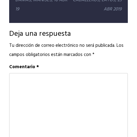
de
DAMAS, MANISES, 16 ABR
CABALLEROS, LAYOS, 23
entradas
19
ABR 2019
Deja una respuesta
Tu dirección de correo electrónico no será publicada.
Los
campos obligatorios están marcados con
*
Comentario
*