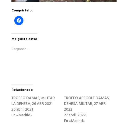
Compártelo:
Haz
clic
para
compartir
en
Facebook
Me gusta esto:
(Se
abre
Cargando...
en
una
ventana
nueva)
Relacionado
TROFEO DAMAS, MILITAR
TROFEO AESGOLF DAMAS,
LA DEHESA, 26 ABR 2021
DEHESA MILITAR, 27 ABR
26 abril, 2021
2022
En «Madrid»
27 abril, 2022
En «Madrid»