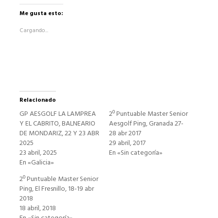
en
Facebook
Me gusta esto:
(Se
abre
Cargando...
en
una
ventana
nueva)
Relacionado
GP AESGOLF LA LAMPREA
2º Puntuable Master Senior
Y EL CABRITO, BALNEARIO
Aesgolf Ping, Granada 27-
DE MONDARIZ, 22 Y 23 ABR
28 abr 2017
2025
29 abril, 2017
23 abril, 2025
En «Sin categoría»
En «Galicia»
2º Puntuable Master Senior
Ping, El Fresnillo, 18-19 abr
2018
18 abril, 2018