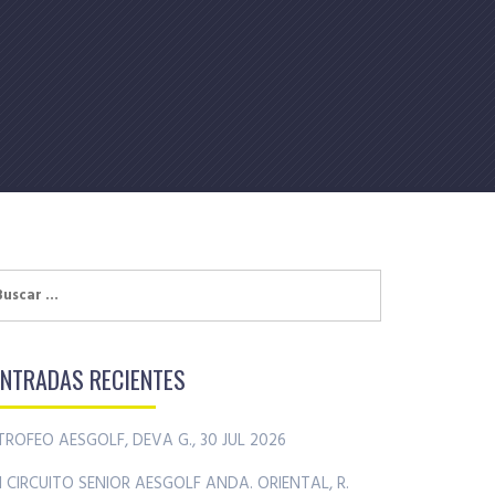
uscar:
ENTRADAS RECIENTES
TROFEO AESGOLF, DEVA G., 30 JUL 2026
II CIRCUITO SENIOR AESGOLF ANDA. ORIENTAL, R.