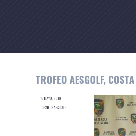
Skip
to
content
TROFEO AESGOLF, COSTA 
15 MAYO, 2019
TORNEOS AESGOLF