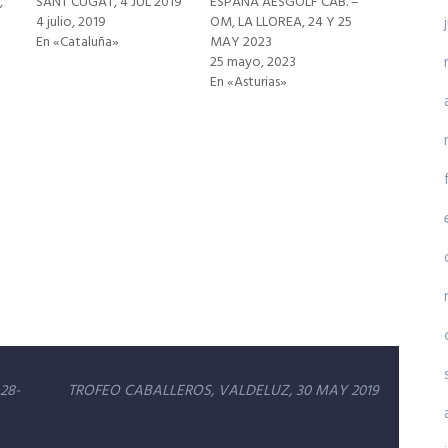
,
SANT CUGAT, 4 JUL 2019
ESPAÑA AESGOLF CAB. –
4 julio, 2019
OM, LA LLOREA, 24 Y 25
En «Cataluña»
MAY 2023
25 mayo, 2023
En «Asturias»
28-
TROFEO CABALLEROS, VALDELUZ, 30 MAY 2019