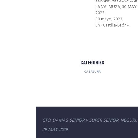
ESPAÑA AESGOLF CAB.
LA VALMUZA, 30 MAY
2023
30 mayo, 2023
En «Castilla-León»
CATEGORIES
CATALUÑA
Navegación
CTO. DAMAS SENIOR y SUPER SENIOR, NEGURI, 
de
29 MAY 2019