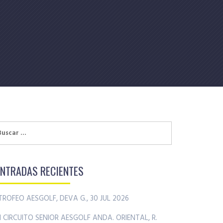
uscar:
ENTRADAS RECIENTES
TROFEO AESGOLF, DEVA G., 30 JUL 2026
II CIRCUITO SENIOR AESGOLF ANDA. ORIENTAL, R.