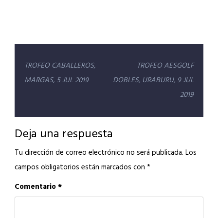
Navegación
TROFEO CABALLEROS,
TROFEO AESGOLF
de
MARGAS, 5 JUL 2019
DOBLES, URABURU, 9 JUL
entradas
2019
Deja una respuesta
Tu dirección de correo electrónico no será publicada.
Los
campos obligatorios están marcados con
*
Comentario
*