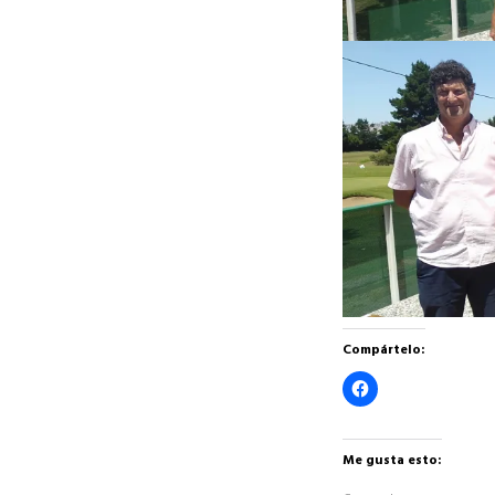
Compártelo:
Haz
clic
para
compartir
en
Facebook
Me gusta esto:
(Se
abre