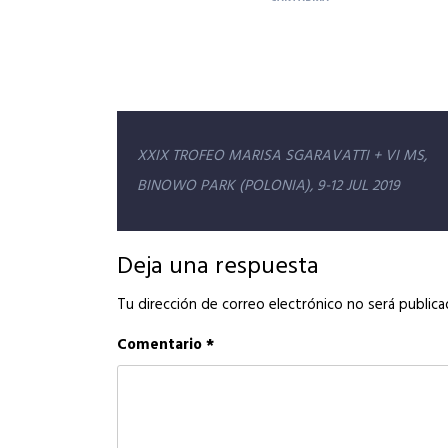
Navegación
XXIX TROFEO MARISA SGARAVATTI + VI MS,
de
BINOWO PARK (POLONIA), 9-12 JUL 2019
entradas
Deja una respuesta
Tu dirección de correo electrónico no será publica
Comentario
*