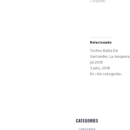
Cargando...
en
una
ventana
nueva)
Relacionado
Trofeo Bahía De
Santander, La Junquera,
jul 2018
3 julio, 2018
En «Sin categoría»
CATEGORIES
CANTABRIA