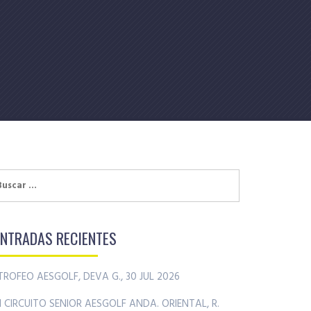
uscar:
ENTRADAS RECIENTES
TROFEO AESGOLF, DEVA G., 30 JUL 2026
II CIRCUITO SENIOR AESGOLF ANDA. ORIENTAL, R.