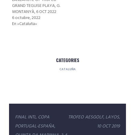
GRAND TEGUISE PLAYA, G.
MONTANYÀ, 6 OCT 2022
6 octubre, 2022
En «Cataluña»
CATEGORIES
CATALUÑA
Navegación
FINAL INTL. COPA
TROFEO AESGOLF, LAYOS,
de
PORTUGAL-ESPAÑA,
10 OCT 2019