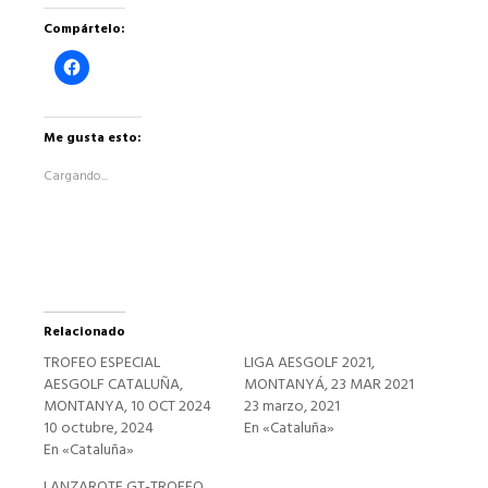
Compártelo:
Haz
clic
para
compartir
en
Facebook
Me gusta esto:
(Se
abre
Cargando...
en
una
ventana
nueva)
Relacionado
TROFEO ESPECIAL
LIGA AESGOLF 2021,
AESGOLF CATALUÑA,
MONTANYÁ, 23 MAR 2021
MONTANYA, 10 OCT 2024
23 marzo, 2021
10 octubre, 2024
En «Cataluña»
En «Cataluña»
LANZAROTE GT-TROFEO