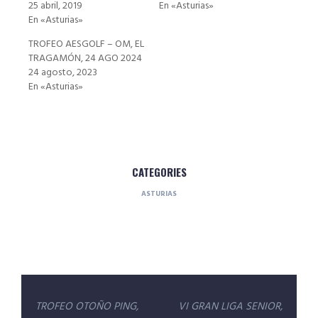
25 abril, 2019
En «Asturias»
En «Asturias»
TROFEO AESGOLF – OM, EL
TRAGAMÓN, 24 AGO 2024
24 agosto, 2023
En «Asturias»
CATEGORIES
ASTURIAS
Navegación
TROFEO OTOÑO PING,
VI GRAN LIGA SENIOR,