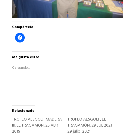
Compártelo:
Haz
clic
para
compartir
en
Facebook
Me gusta esto:
(Se
abre
Cargando...
en
una
ventana
nueva)
Relacionado
TROFEO AESGOLF MADERA
TROFEO AESGOLF, EL
III, EL TRAGAMON, 25 ABR
TRAGAMÓN, 29 JUL 2021
2019
29 julio, 2021