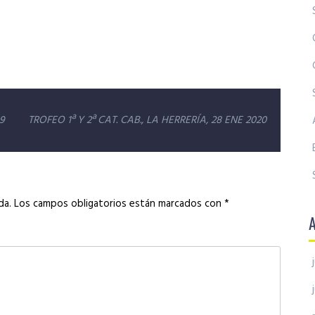
9
TROFEO 1ª Y 2ª CAT. CAB., LA HERRERÍA, 28 ENE 2020
da.
Los campos obligatorios están marcados con
*