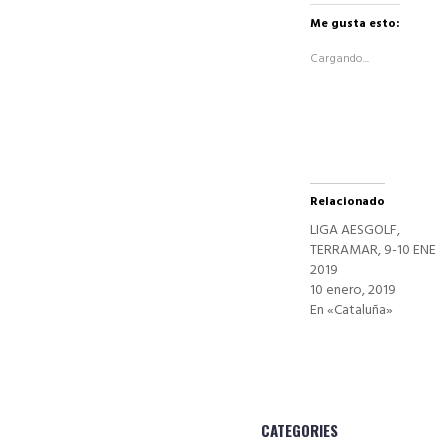
en
Facebook
Me gusta esto:
(Se
abre
Cargando...
en
una
ventana
nueva)
Relacionado
LIGA AESGOLF,
TERRAMAR, 9-10 ENE
2019
10 enero, 2019
En «Cataluña»
CATEGORIES