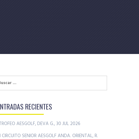
uscar:
ENTRADAS RECIENTES
TROFEO AESGOLF, DEVA G., 30 JUL 2026
II CIRCUITO SENIOR AESGOLF ANDA. ORIENTAL, R.