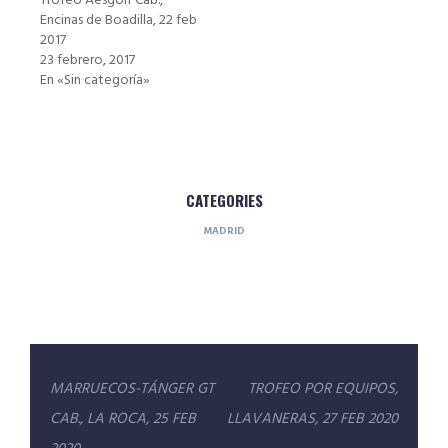
Trofeo Aesgolf Cab.,
Encinas de Boadilla, 22 feb
2017
23 febrero, 2017
En «Sin categoría»
CATEGORIES
MADRID
Navegación
MARRUECOS-TÁNGER GT
TROFEO POR EQUIPOS,
de
CAB., LA ROCA, 25 FEB
LLAVANERAS, 27 FEB 2020