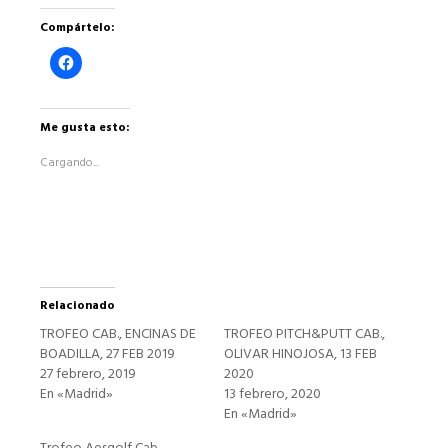
Compártelo:
Haz
clic
para
compartir
en
Facebook
Me gusta esto:
(Se
abre
Cargando...
en
una
ventana
nueva)
Relacionado
TROFEO CAB., ENCINAS DE
TROFEO PITCH&PUTT CAB.,
BOADILLA, 27 FEB 2019
OLIVAR HINOJOSA, 13 FEB
27 febrero, 2019
2020
En «Madrid»
13 febrero, 2020
En «Madrid»