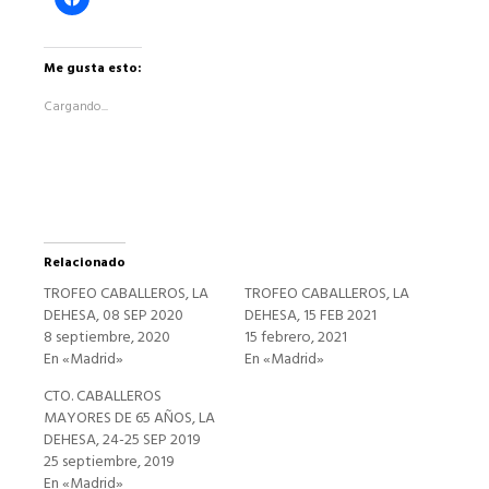
clic
para
compartir
en
Facebook
Me gusta esto:
(Se
abre
Cargando...
en
una
ventana
nueva)
Relacionado
TROFEO CABALLEROS, LA
TROFEO CABALLEROS, LA
DEHESA, 08 SEP 2020
DEHESA, 15 FEB 2021
8 septiembre, 2020
15 febrero, 2021
En «Madrid»
En «Madrid»
CTO. CABALLEROS
MAYORES DE 65 AÑOS, LA
DEHESA, 24-25 SEP 2019
25 septiembre, 2019
En «Madrid»