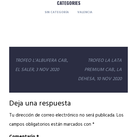
CATEGORIES
SIN CATEGORÍA
VALENCIA
Navegación
TROFEO L’ALBUFERA CAB.,
TROFEO LA LATA
de
EL SALER, 3 NOV 2020
PREMIUM CAB., LA
entradas
DEHESA, 10 NOV 2020
Deja una respuesta
Tu dirección de correo electrónico no será publicada.
Los
campos obligatorios están marcados con
*
Comentario
*