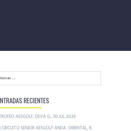
uscar:
ENTRADAS RECIENTES
TROFEO AESGOLF, DEVA G., 30 JUL 2026
II CIRCUITO SENIOR AESGOLF ANDA. ORIENTAL, R.