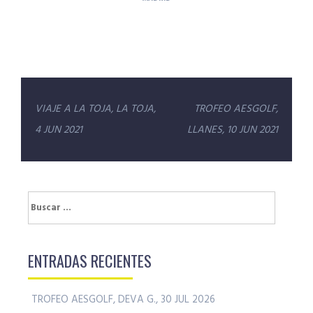
Navegación
VIAJE A LA TOJA, LA TOJA,
TROFEO AESGOLF,
de
4 JUN 2021
LLANES, 10 JUN 2021
entradas
Buscar:
ENTRADAS RECIENTES
TROFEO AESGOLF, DEVA G., 30 JUL 2026