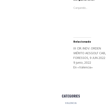
(Se
abre
Cargando...
en
una
ventana
nueva)
Relacionado
IX CIR. INDV. ORDEN
MÉRITO AESGOLF CAB.
FORESSOS, 9 JUN 2022
9 junio, 2022
En «Valencia»
CATEGORIES
VALENCIA