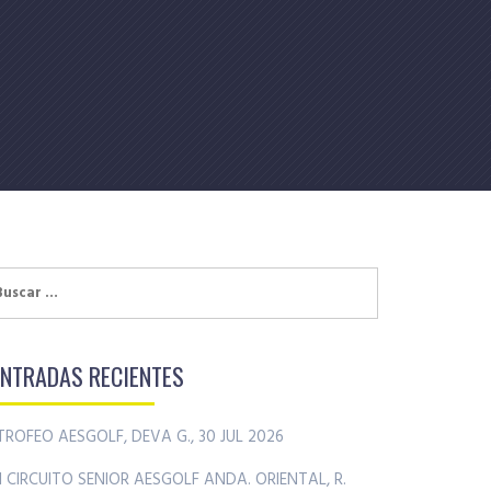
uscar:
ENTRADAS RECIENTES
TROFEO AESGOLF, DEVA G., 30 JUL 2026
II CIRCUITO SENIOR AESGOLF ANDA. ORIENTAL, R.