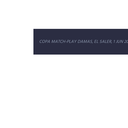
Navegación
COPA MATCH-PLAY DAMAS, EL SALER, 1 JUN 20
de
entradas