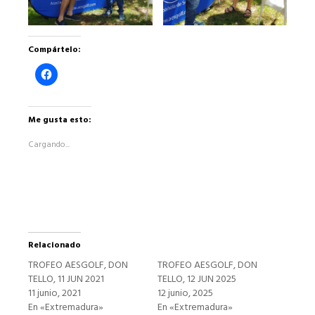
Compártelo:
Haz
clic
para
compartir
en
Facebook
Me gusta esto:
(Se
abre
Cargando...
en
una
ventana
nueva)
Relacionado
TROFEO AESGOLF, DON
TROFEO AESGOLF, DON
TELLO, 11 JUN 2021
TELLO, 12 JUN 2025
11 junio, 2021
12 junio, 2025
En «Extremadura»
En «Extremadura»