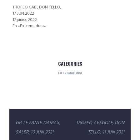
TROFEO CAB., DON TELLO,
17 JUN 2022
17 junio, 2022
En «Extremadura»
CATEGORIES
EXTREMADURA
Navegación
GP. LEVANTE DAMAS,
TROFEO AESGOLF, DON
de
SALER, 10 JUN 2021
TELLO, 11 JUN 2021