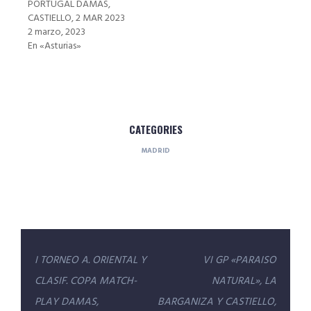
PORTUGAL DAMAS,
CASTIELLO, 2 MAR 2023
2 marzo, 2023
En «Asturias»
CATEGORIES
MADRID
Navegación
I TORNEO A. ORIENTAL Y
VI GP «PARAISO
de
CLASIF. COPA MATCH-
NATURAL», LA
entradas
PLAY DAMAS,
BARGANIZA Y CASTIELLO,