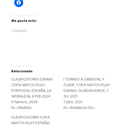
Haz
clic
para
compartir
en
Facebook
Me gusta esto:
(Se
abre
Cargando...
en
una
ventana
nueva)
Relacionado
CLASIFICATORIO DAMAS
I TORNEO A. ORIENTAL Y
COPA MATCH-PLAY
CLASIF. COPA MATCH-PLAY
PORTUGAL-ESPAÑA, LA
DAMAS, GUADALHORCE, 7
MORALEJA, 6 FEB 2024
JUL 2021
6 febrero, 2024
7 julio, 2021
En «Madrid»
En «Andalucía Ori.»
CLASIFICATORIO COPA
MATCH-PLAY ESPAÑA-