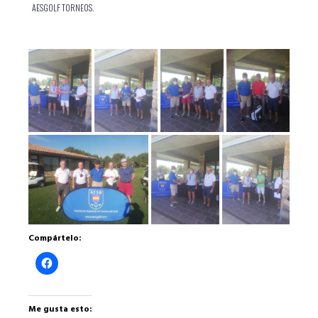
AESGOLF TORNEOS.
Compártelo:
Haz
clic
para
compartir
en
Facebook
Me gusta esto:
(Se