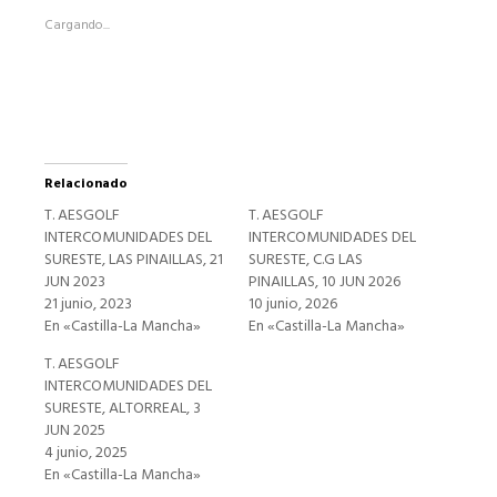
abre
Cargando...
en
una
ventana
nueva)
Relacionado
T. AESGOLF
T. AESGOLF
INTERCOMUNIDADES DEL
INTERCOMUNIDADES DEL
SURESTE, LAS PINAILLAS, 21
SURESTE, C.G LAS
JUN 2023
PINAILLAS, 10 JUN 2026
21 junio, 2023
10 junio, 2026
En «Castilla-La Mancha»
En «Castilla-La Mancha»
T. AESGOLF
INTERCOMUNIDADES DEL
SURESTE, ALTORREAL, 3
JUN 2025
4 junio, 2025
En «Castilla-La Mancha»