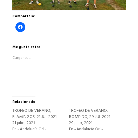
Compártelo:
Haz
clic
para
compartir
en
Facebook
Me gusta esto:
(Se
abre
Cargando...
en
una
ventana
nueva)
Relacionado
TROFEO DE VERANO,
TROFEO DE VERANO,
FLAMINGOS, 21 JUL 2021
ROMPIDO, 29 JUL 2021
21 julio, 2021
29 julio, 2021
En «Andalucía Ori.»
En «Andalucía Ori.»