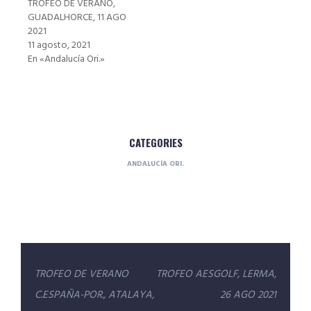
TROFEO DE VERANO,
GUADALHORCE, 11 AGO
2021
11 agosto, 2021
En «Andalucía Ori.»
CATEGORIES
ANDALUCÍA ORI.
Navegación
TROFEO DE VERANO
TROFEO AESGOLF, LERMA,
de
C.ESPAÑA-POR., ATALAYA,
26 AGO 2021