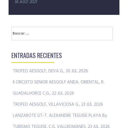
entradas
18 AGO 2021
Buscar:
ENTRADAS RECIENTES
TROFEO AESGOLF, DEVA G., 30 JUL 2026
II CIRCUITO SENIOR AESGOLF ANDA. ORIENTAL, R.
GUADALHORCE C.G., 22 JUL 2026
TROFEO AESGOLF, VILLAVICIOSA G., 23 JUL 2026
LANZAROTE GT-T. ALEXANDRE TEGUISE PLAYA By
TURISMO TEGUISE, C.G. VALLROMANES, 23 JUL 2026