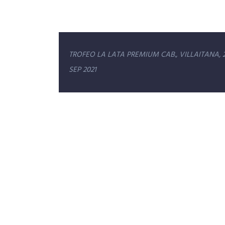
Navegación
TROFEO LA LATA PREMIUM CAB., VILLAITANA, 2
de
SEP 2021
entradas