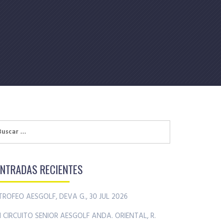
uscar:
ENTRADAS RECIENTES
TROFEO AESGOLF, DEVA G., 30 JUL 2026
II CIRCUITO SENIOR AESGOLF ANDA. ORIENTAL, R.