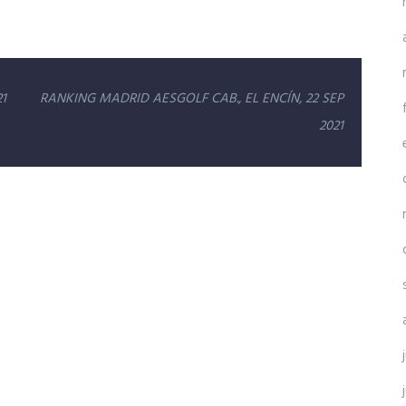
1
RANKING MADRID AESGOLF CAB., EL ENCÍN, 22 SEP
2021