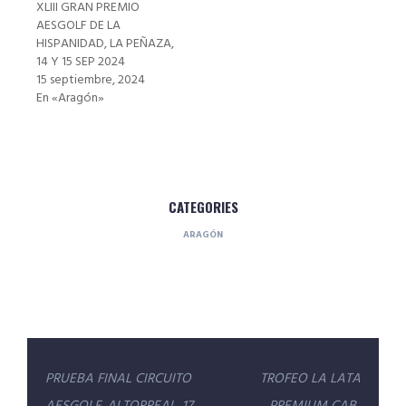
XLIII GRAN PREMIO
AESGOLF DE LA
HISPANIDAD, LA PEÑAZA,
14 Y 15 SEP 2024
15 septiembre, 2024
En «Aragón»
CATEGORIES
ARAGÓN
Navegación
PRUEBA FINAL CIRCUITO
TROFEO LA LATA
AESGOLF, ALTORREAL, 17
PREMIUM CAB.,