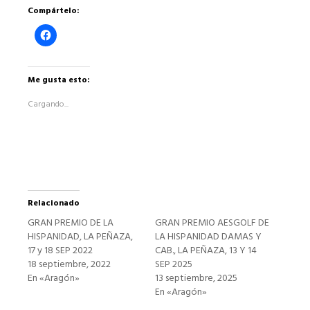
Compártelo:
Haz
clic
para
compartir
en
Facebook
Me gusta esto:
(Se
abre
Cargando...
en
una
ventana
nueva)
Relacionado
GRAN PREMIO DE LA
GRAN PREMIO AESGOLF DE
HISPANIDAD, LA PEÑAZA,
LA HISPANIDAD DAMAS Y
17 y 18 SEP 2022
CAB., LA PEÑAZA, 13 Y 14
18 septiembre, 2022
SEP 2025
En «Aragón»
13 septiembre, 2025
En «Aragón»