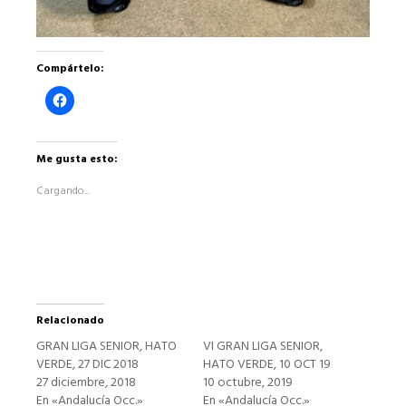
Compártelo:
Haz
clic
para
compartir
en
Facebook
Me gusta esto:
(Se
abre
Cargando...
en
una
ventana
nueva)
Relacionado
GRAN LIGA SENIOR, HATO
VI GRAN LIGA SENIOR,
VERDE, 27 DIC 2018
HATO VERDE, 10 OCT 19
27 diciembre, 2018
10 octubre, 2019
En «Andalucía Occ.»
En «Andalucía Occ.»