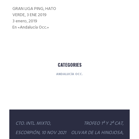
GRAN LIGA PING, HATO
VERDE, 3 ENE 2019
3 enero, 2019
En «Andalucía Occ.»
CATEGORIES
ANDALUCÍA OCC.
Navegación
CTO. INTL. MIXTO,
TROFEO 1ª Y 2ª CAT,
de
ESCORPIÓN, 10 NOV 2021
OLIVAR DE LA HINOJOSA,