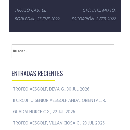
Navegación
TROFEO CAB., EL
CTO. INTL. MIXTO,
de
ROBLEDAL, 27 ENE 2022
ESCORPIÓN, 2 FEB 2022
entradas
Buscar:
ENTRADAS RECIENTES
TROFEO AESGOLF, DEVA G., 30 JUL 2026
II CIRCUITO SENIOR AESGOLF ANDA. ORIENTAL, R.
GUADALHORCE C.G., 22 JUL 2026
TROFEO AESGOLF, VILLAVICIOSA G., 23 JUL 2026