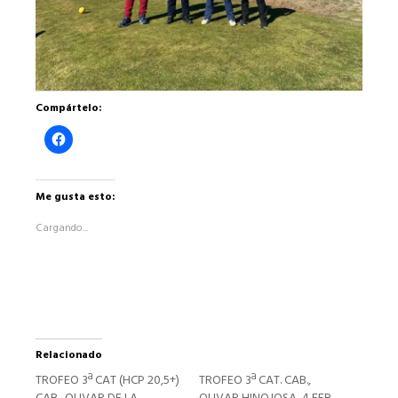
Compártelo:
Haz
clic
para
compartir
en
Facebook
Me gusta esto:
(Se
abre
Cargando...
en
una
ventana
nueva)
Relacionado
TROFEO 3ª CAT (HCP 20,5+)
TROFEO 3ª CAT. CAB.,