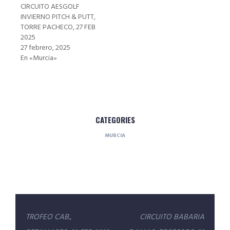
CIRCUITO AESGOLF
INVIERNO PITCH & PUTT,
TORRE PACHECO, 27 FEB
2025
27 febrero, 2025
En «Murcia»
CATEGORIES
MURCIA
Navegación
TROFEO CAB.,
CIRCUITO BABARIA