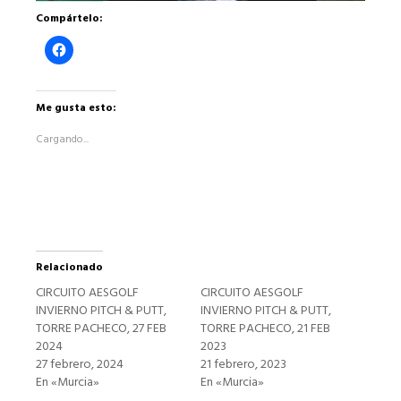
Compártelo:
Haz
clic
para
compartir
en
Facebook
Me gusta esto:
(Se
abre
Cargando...
en
una
ventana
nueva)
Relacionado
CIRCUITO AESGOLF
CIRCUITO AESGOLF
INVIERNO PITCH & PUTT,
INVIERNO PITCH & PUTT,
TORRE PACHECO, 27 FEB
TORRE PACHECO, 21 FEB
2024
2023
27 febrero, 2024
21 febrero, 2023
En «Murcia»
En «Murcia»