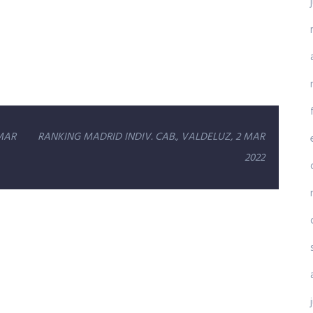
 MAR
RANKING MADRID INDIV. CAB., VALDELUZ, 2 MAR
2022