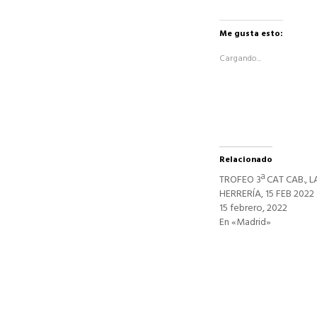
para
compartir
en
Facebook
Me gusta esto:
(Se
abre
Cargando...
en
una
ventana
nueva)
Relacionado
TROFEO 3ª CAT CAB., L
HERRERÍA, 15 FEB 2022
15 febrero, 2022
En «Madrid»