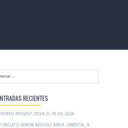
uscar:
ENTRADAS RECIENTES
TROFEO AESGOLF, DEVA G., 30 JUL 2026
II CIRCUITO SENIOR AESGOLF ANDA. ORIENTAL, R.