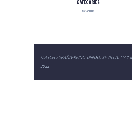
CATEGORIES
MADRID
Navegación
MATCH ESPAÑA-REINO UNIDO, SEVILLA, 1 Y 2
de
2022
entradas