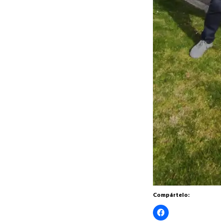
Compártelo:
Haz
clic