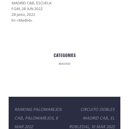
MADRID CAB., ESCUELA
FGM, 28 JUN 2022
28 junio, 2022
En «Madrid»
CATEGORIES
MADRID
Navegación
RANKING PALOMAREJOS
CIRCUITO DOBLES
de
CAB., PALOMAREJOS, 8
MADRID CAB., EL
entradas
MAR 2022
ROBLEDAL, 10 MAR 2022