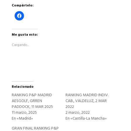
Compártelo:
Haz
clic
para
compartir
en
Facebook
Me gusta esto:
(Se
abre
Cargando...
en
una
ventana
nueva)
Relacionado
RANKING P&P MADRID
RANKING MADRID INDIV.
AESGOLF, GRREN
CAB., VALDELUZ, 2 MAR
PADDOCK, 11 MAR 2025
2022
11 marzo, 2025
2 marzo, 2022
En «Madrid»
En «Castilla-La Mancha»
GRAN FINAL RANKING P&P