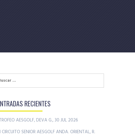
uscar:
ENTRADAS RECIENTES
TROFEO AESGOLF, DEVA G., 30 JUL 2026
II CIRCUITO SENIOR AESGOLF ANDA. ORIENTAL, R.