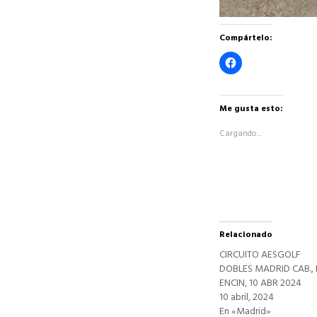
Compártelo:
Haz
clic
para
compartir
en
Facebook
Me gusta esto:
(Se
abre
Cargando...
en
una
ventana
nueva)
Relacionado
CIRCUITO AESGOLF
DOBLES MADRID CAB., 
ENCIN, 10 ABR 2024
10 abril, 2024
En «Madrid»