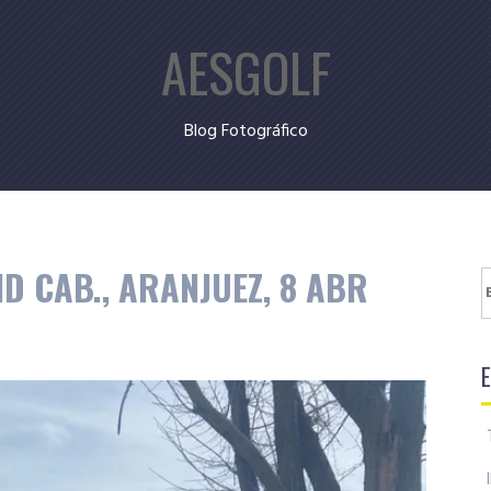
AESGOLF
Blog Fotográfico
D CAB., ARANJUEZ, 8 ABR
B