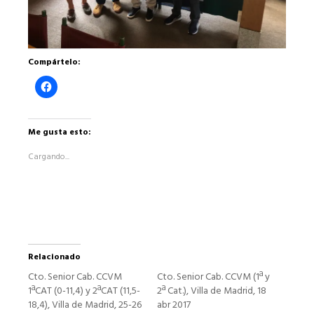
Compártelo:
Haz
clic
para
compartir
en
Facebook
Me gusta esto:
(Se
abre
Cargando...
en
una
ventana
nueva)
Relacionado
Cto. Senior Cab. CCVM
Cto. Senior Cab. CCVM (1ª y
1ªCAT (0-11,4) y 2ªCAT (11,5-
2ª Cat.), Villa de Madrid, 18
18,4), Villa de Madrid, 25-26
abr 2017