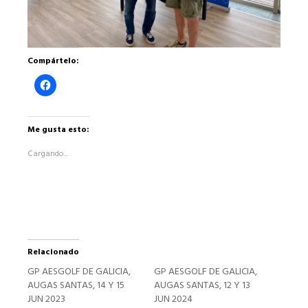
Compártelo:
Haz
clic
para
compartir
en
Facebook
Me gusta esto:
(Se
abre
Cargando...
en
una
ventana
nueva)
Relacionado
GP AESGOLF DE GALICIA,
GP AESGOLF DE GALICIA,
AUGAS SANTAS, 14 Y 15
AUGAS SANTAS, 12 Y 13
JUN 2023
JUN 2024