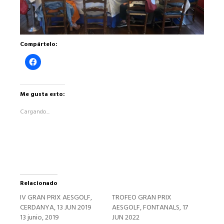
Compártelo:
Haz
clic
para
compartir
en
Facebook
Me gusta esto:
(Se
abre
Cargando...
en
una
ventana
nueva)
Relacionado
IV GRAN PRIX AESGOLF,
TROFEO GRAN PRIX
CERDANYA, 13 JUN 2019
AESGOLF, FONTANALS, 17
13 junio, 2019
JUN 2022