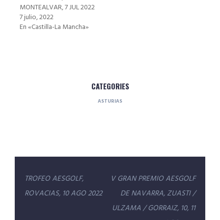
MONTEALVAR, 7 JUL 2022
7 julio, 2022
En «Castilla-La Mancha»
CATEGORIES
ASTURIAS
Navegación
TROFEO AESGOLF,
V GRAN PREMIO AESGOLF
de
ROVACIAS, 10 AGO 2022
DE NAVARRA, ZUASTI /
entradas
ULZAMA / GORRAIZ, 10, 11