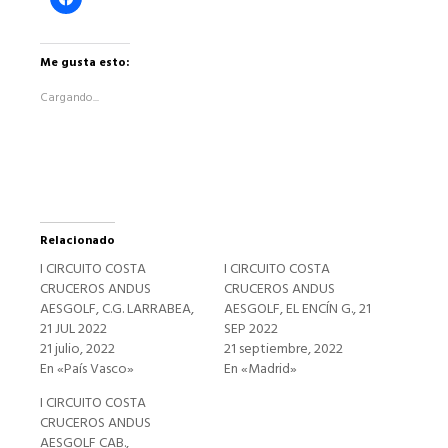
clic
para
compartir
en
Facebook
Me gusta esto:
(Se
abre
Cargando...
en
una
ventana
nueva)
Relacionado
I CIRCUITO COSTA
I CIRCUITO COSTA
CRUCEROS ANDUS
CRUCEROS ANDUS
AESGOLF, C.G. LARRABEA,
AESGOLF, EL ENCÍN G., 21
21 JUL 2022
SEP 2022
21 julio, 2022
21 septiembre, 2022
En «País Vasco»
En «Madrid»
I CIRCUITO COSTA
CRUCEROS ANDUS
AESGOLF CAB.,