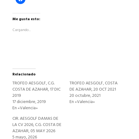
clic
para
compartir
en
Facebook
Me gusta esto:
(Se
abre
Cargando...
en
una
ventana
nueva)
Relacionado
TROFEO AESGOLF, C.G.
TROFEO AESGOLF, COSTA
COSTA DE AZAHAR, 17 DIC
DE AZAHAR, 20 OCT 2021
2019
20 octubre, 2021
17 diciembre, 2019
En «Valencia»
En «Valencia»
CIR. AESGOLF DAMAS DE
LA CV 2026, C.G. COSTA DE
AZAHAR, 05 MAY 2026
5 mayo, 2026