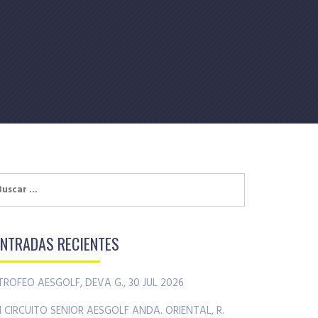
uscar:
ENTRADAS RECIENTES
TROFEO AESGOLF, DEVA G., 30 JUL 2026
II CIRCUITO SENIOR AESGOLF ANDA. ORIENTAL, R.