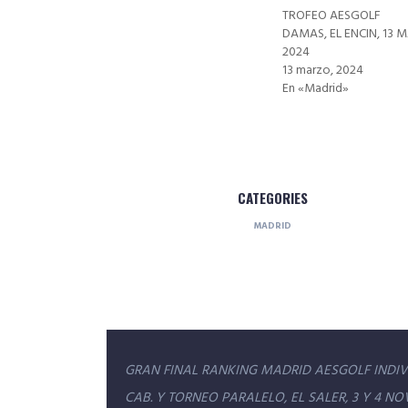
TROFEO AESGOLF
DAMAS, EL ENCIN, 13 
2024
13 marzo, 2024
En «Madrid»
CATEGORIES
MADRID
Navegación
GRAN FINAL RANKING MADRID AESGOLF INDIV
de
CAB. Y TORNEO PARALELO, EL SALER, 3 Y 4 NO