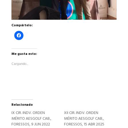
Compártelo:
Haz
clic
para
compartir
en
Facebook
Me gusta esto:
(Se
abre
Cargando...
en
una
ventana
nueva)
Relacionado
IX CIR. INDV. ORDEN
XII CIR. INDV. ORDEN
MÉRITO AESGOLF CAB.,
MÉRITO AESGOLF CAB.,
FORESSOS, 9 JUN 2022
FORESSOS, 15 ABR 2025