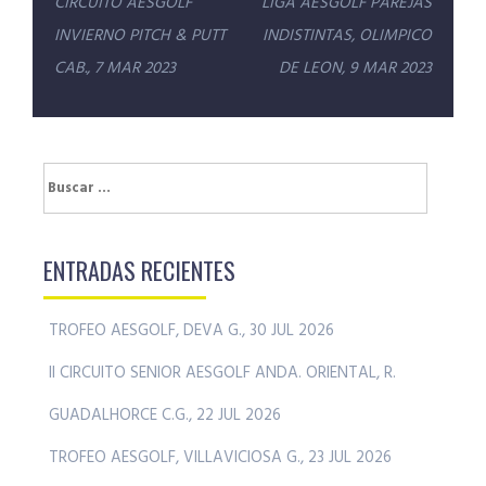
Navegación
CIRCUITO AESGOLF
LIGA AESGOLF PAREJAS
de
INVIERNO PITCH & PUTT
INDISTINTAS, OLIMPICO
entradas
CAB., 7 MAR 2023
DE LEON, 9 MAR 2023
Buscar:
ENTRADAS RECIENTES
TROFEO AESGOLF, DEVA G., 30 JUL 2026
II CIRCUITO SENIOR AESGOLF ANDA. ORIENTAL, R.
GUADALHORCE C.G., 22 JUL 2026
TROFEO AESGOLF, VILLAVICIOSA G., 23 JUL 2026