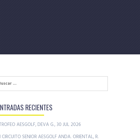
uscar:
ENTRADAS RECIENTES
TROFEO AESGOLF, DEVA G., 30 JUL 2026
II CIRCUITO SENIOR AESGOLF ANDA. ORIENTAL, R.