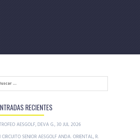
uscar:
ENTRADAS RECIENTES
TROFEO AESGOLF, DEVA G., 30 JUL 2026
II CIRCUITO SENIOR AESGOLF ANDA. ORIENTAL, R.