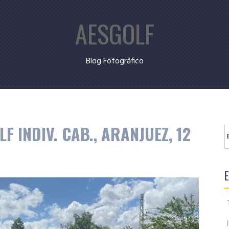
AESGOLF
Blog Fotográfico
 INDIV. CAB., ARANJUEZ, 12
B