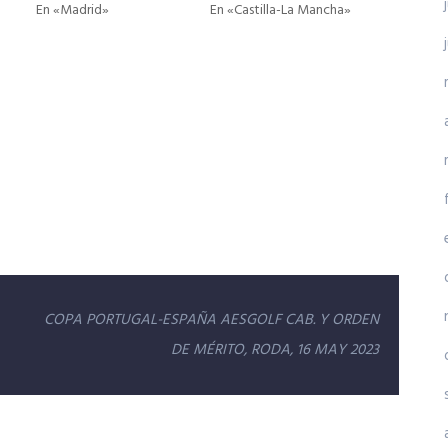
En «Madrid»
En «Castilla-La Mancha»
COPA PORTUGAL-ESPAÑA AESGOLF CAB. Y ORDEN
DE MÉRITO, RODA, 16 MAY 2023