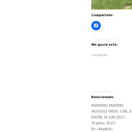
Compártelo:
Haz
clic
para
compartir
en
Facebook
Me gusta esto:
(Se
abre
Cargando...
en
una
ventana
nueva)
Relacionado
RANKING MADRID
AESGOLF INDIV. CAB., E
ENCIN, 14 JUN 2023
14 junio, 2023
En «Madrid»