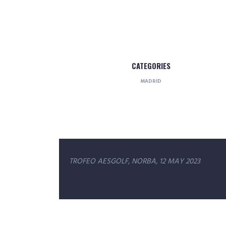
CATEGORIES
MADRID
Navegación
TROFEO AESGOLF, NORBA, 12 MAY 2023
de
entradas