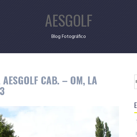
AESGOLF
Blog Fotográfico
AESGOLF CAB. – OM, LA
B
23