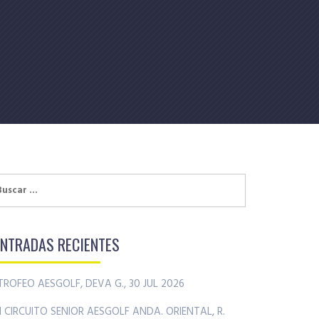
uscar:
ENTRADAS RECIENTES
TROFEO AESGOLF, DEVA G., 30 JUL 2026
II CIRCUITO SENIOR AESGOLF ANDA. ORIENTAL, R.