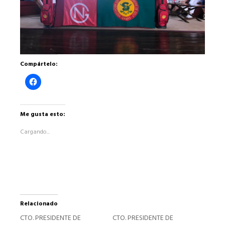
Compártelo:
Haz
clic
para
compartir
en
Facebook
Me gusta esto:
(Se
abre
Cargando...
en
una
ventana
nueva)
Relacionado
CTO. PRESIDENTE DE
CTO. PRESIDENTE DE