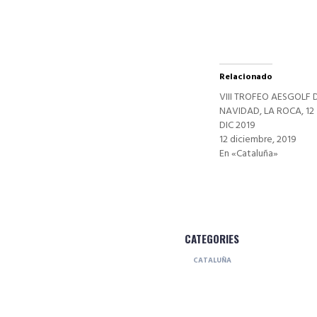
nueva)
Relacionado
VIII TROFEO AESGOLF 
NAVIDAD, LA ROCA, 12
DIC 2019
12 diciembre, 2019
En «Cataluña»
CATEGORIES
CATALUÑA