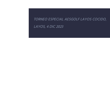
Navegación
TORNEO ESPECIAL AESGOLF LAYOS COCIDO,
de
LAYOS, 4 DIC 2023
entradas