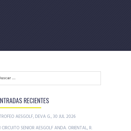
uscar:
ENTRADAS RECIENTES
TROFEO AESGOLF, DEVA G., 30 JUL 2026
II CIRCUITO SENIOR AESGOLF ANDA. ORIENTAL, R.