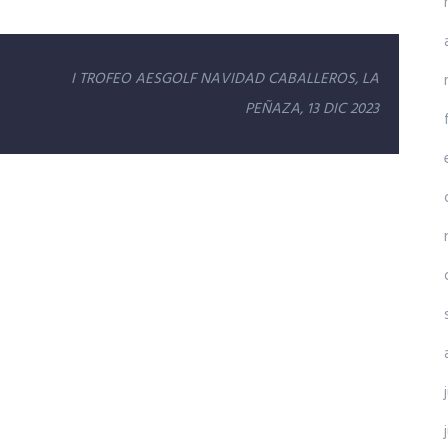
I TROFEO AESGOLF NAVIDAD CABALLEROS, LA
PEÑAZA, 13 DIC 2023