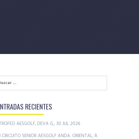
uscar:
ENTRADAS RECIENTES
TROFEO AESGOLF, DEVA G., 30 JUL 2026
II CIRCUITO SENIOR AESGOLF ANDA. ORIENTAL, R.