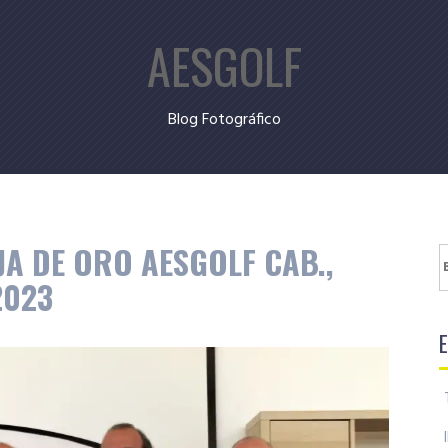
AESGOLF
Blog Fotográfico
A DE ORO AESGOLF CAB.,
B
2023