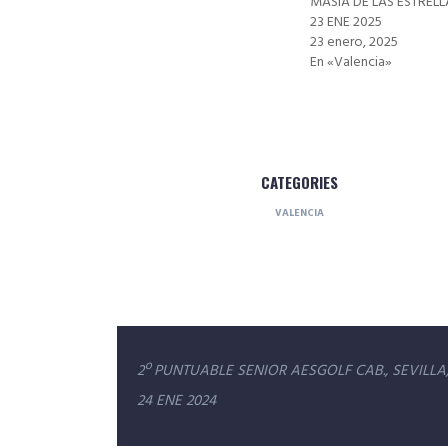
MASIA DE LAS ESTRELL
23 ENE 2025
23 enero, 2025
En «Valencia»
CATEGORIES
VALENCIA
Navegación
2º PUNTUABLE SENIOR AESGOLF CAB., SEVILLA,
de
24 ENE 2024
entradas