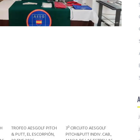
CH
TROFEO AESGOLF PITCH
3º CIRCUITO AESGOLF
& PUTT, EL ESCORPIÓN,
PITCH&PUTT INDIV. CAB.,