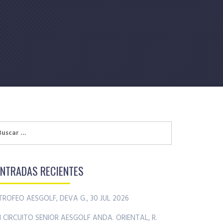
uscar:
ENTRADAS RECIENTES
TROFEO AESGOLF, DEVA G., 30 JUL 2026
II CIRCUITO SENIOR AESGOLF ANDA. ORIENTAL, R.