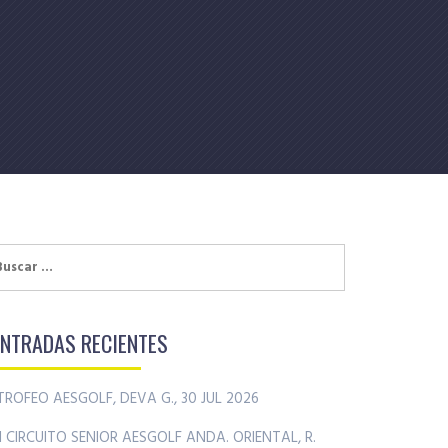
uscar:
ENTRADAS RECIENTES
TROFEO AESGOLF, DEVA G., 30 JUL 2026
II CIRCUITO SENIOR AESGOLF ANDA. ORIENTAL, R.