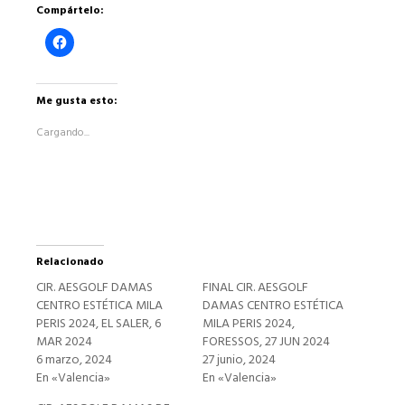
Compártelo:
Haz
clic
para
compartir
en
Facebook
Me gusta esto:
(Se
abre
Cargando...
en
una
ventana
nueva)
Relacionado
CIR. AESGOLF DAMAS
FINAL CIR. AESGOLF
CENTRO ESTÉTICA MILA
DAMAS CENTRO ESTÉTICA
PERIS 2024, EL SALER, 6
MILA PERIS 2024,
MAR 2024
FORESSOS, 27 JUN 2024
6 marzo, 2024
27 junio, 2024
En «Valencia»
En «Valencia»