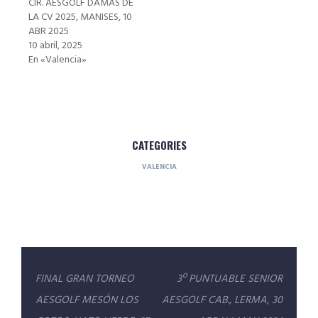
CIR. AESGOLF DAMAS DE
LA CV 2025, MANISES, 10
ABR 2025
10 abril, 2025
En «Valencia»
CATEGORIES
VALENCIA
Navegación
FINAL GRAN TORNEO
3º PUNTUABLE SENIOR
de
AESGOLF MESÓN LOS
AESGOLF CAB., LERMA, 30