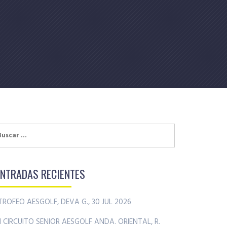
uscar:
ENTRADAS RECIENTES
TROFEO AESGOLF, DEVA G., 30 JUL 2026
II CIRCUITO SENIOR AESGOLF ANDA. ORIENTAL, R.