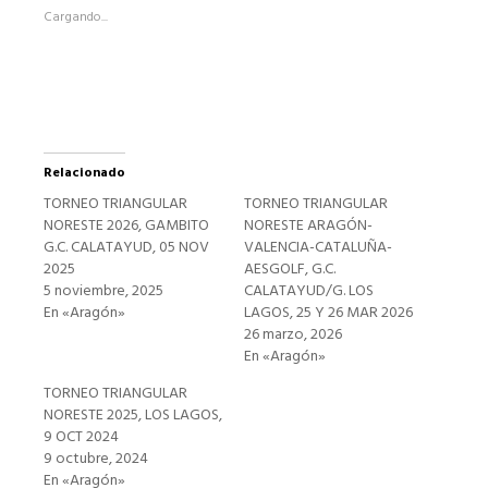
abre
Cargando...
en
una
ventana
nueva)
Relacionado
TORNEO TRIANGULAR
TORNEO TRIANGULAR
NORESTE 2026, GAMBITO
NORESTE ARAGÓN-
G.C. CALATAYUD, 05 NOV
VALENCIA-CATALUÑA-
2025
AESGOLF, G.C.
5 noviembre, 2025
CALATAYUD/G. LOS
En «Aragón»
LAGOS, 25 Y 26 MAR 2026
26 marzo, 2026
En «Aragón»
TORNEO TRIANGULAR
NORESTE 2025, LOS LAGOS,
9 OCT 2024
9 octubre, 2024
En «Aragón»