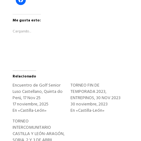
clic
para
compartir
en
Facebook
Me gusta esto:
(Se
abre
Cargando...
en
una
ventana
nueva)
Relacionado
Encuentro de Golf Senior
TORNEO FIN DE
Luso Castellano, Quinta do
TEMPORADA 2023,
Perú, 17 Nov 25
ENTREPINOS, 30 NOV 2023
17 noviembre, 2025
30 noviembre, 2023
En «Castilla-León»
En «Castilla-León»
TORNEO
INTERCOMUNITARIO
CASTILLA Y LEÓN-ARAGÓN,
SORIA, 2 Y 3 DE ABRIL