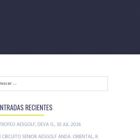
uscar:
ENTRADAS RECIENTES
TROFEO AESGOLF, DEVA G., 30 JUL 2026
II CIRCUITO SENIOR AESGOLF ANDA. ORIENTAL, R.