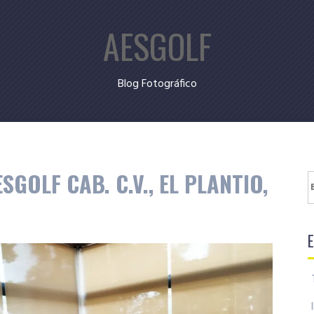
AESGOLF
Blog Fotográfico
SGOLF CAB. C.V., EL PLANTIO,
B