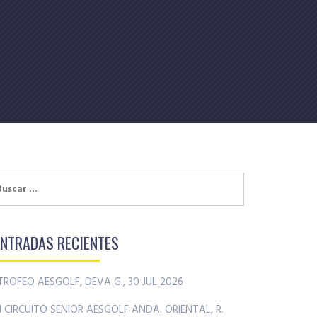
uscar:
ENTRADAS RECIENTES
TROFEO AESGOLF, DEVA G., 30 JUL 2026
II CIRCUITO SENIOR AESGOLF ANDA. ORIENTAL, R.