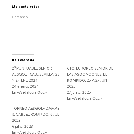
en
Facebook
Me gusta esto:
(Se
abre
Cargando...
en
una
ventana
nueva)
Relacionado
2º PUNTUABLE SENIOR
CTO. EUROPEO SENIOR DE
AESGOLF CAB., SEVILLA, 23
LAS ASOCIACIONES, EL
Y 24 ENE 2024
ROMPIDO, 25 A 27 JUN
24 enero, 2024
2025
En «Andalucía Occ.»
27 junio, 2025
En «Andalucía Occ.»
TORNEO AESGOLF DAMAS
& CAB., EL ROMPIDO, 6 JUL
2023
6 julio, 2023
En «Andalucía Occ.»