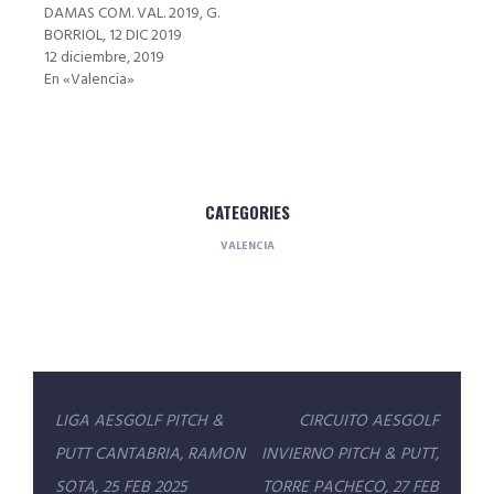
DAMAS COM. VAL. 2019, G.
BORRIOL, 12 DIC 2019
12 diciembre, 2019
En «Valencia»
CATEGORIES
VALENCIA
Navegación
LIGA AESGOLF PITCH &
CIRCUITO AESGOLF
de
PUTT CANTABRIA, RAMON
INVIERNO PITCH & PUTT,
entradas
SOTA, 25 FEB 2025
TORRE PACHECO, 27 FEB