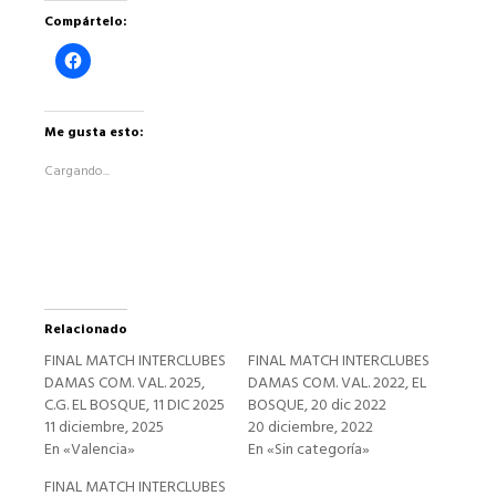
Compártelo:
Haz
clic
para
compartir
en
Facebook
Me gusta esto:
(Se
abre
Cargando...
en
una
ventana
nueva)
Relacionado
FINAL MATCH INTERCLUBES
FINAL MATCH INTERCLUBES
DAMAS COM. VAL. 2025,
DAMAS COM. VAL. 2022, EL
C.G. EL BOSQUE, 11 DIC 2025
BOSQUE, 20 dic 2022
11 diciembre, 2025
20 diciembre, 2022
En «Valencia»
En «Sin categoría»
FINAL MATCH INTERCLUBES